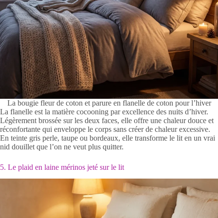
La bougie fleur de coton et parure en flanelle de coton pour l’hiver
La flanelle est la matière cocooning par excellence des nuits d’hiver.
Légèrement brossée sur les deux faces, elle offre une chaleur douce et
réconfortante qui enveloppe le corps sans créer de chaleur excessive.
En teinte gris perle, taupe ou bordeaux, elle transforme le lit en un vrai
nid douillet que l’on ne veut plus quitter.
5. Le plaid en laine mérinos jeté sur le lit