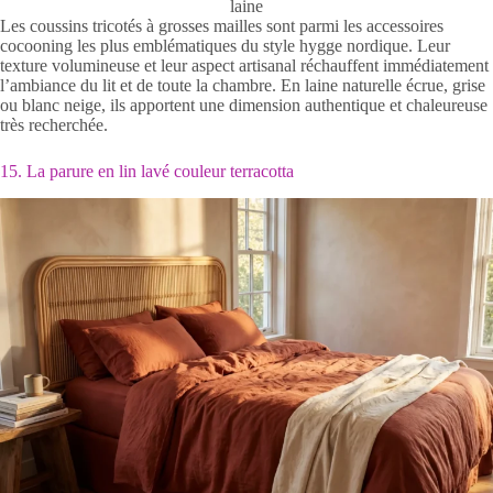
laine
Les coussins tricotés à grosses mailles sont parmi les accessoires
cocooning les plus emblématiques du style hygge nordique. Leur
texture volumineuse et leur aspect artisanal réchauffent immédiatement
l’ambiance du lit et de toute la chambre. En laine naturelle écrue, grise
ou blanc neige, ils apportent une dimension authentique et chaleureuse
très recherchée.
15. La parure en lin lavé couleur terracotta