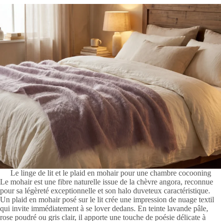
Le linge de lit et le plaid en mohair pour une chambre cocooning
Le mohair est une fibre naturelle issue de la chèvre angora, reconnue
pour sa légèreté exceptionnelle et son halo duveteux caractéristique.
Un plaid en mohair posé sur le lit crée une impression de nuage textil
qui invite immédiatement à se lover dedans. En teinte lavande pâle,
rose poudré ou gris clair, il apporte une touche de poésie délicate à