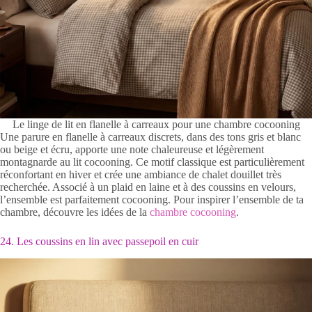
Le linge de lit en flanelle à carreaux pour une chambre cocooning
Une parure en flanelle à carreaux discrets, dans des tons gris et blanc
ou beige et écru, apporte une note chaleureuse et légèrement
montagnarde au lit cocooning. Ce motif classique est particulièrement
réconfortant en hiver et crée une ambiance de chalet douillet très
recherchée. Associé à un plaid en laine et à des coussins en velours,
l’ensemble est parfaitement cocooning. Pour inspirer l’ensemble de ta
chambre, découvre les idées de la
chambre cocooning
.
24. Les coussins en lin avec passepoil en cuir