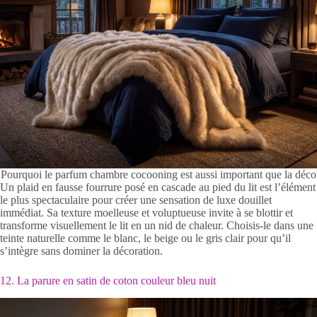
Pourquoi le parfum chambre cocooning est aussi important que la déco
Un plaid en fausse fourrure posé en cascade au pied du lit est l’élément
le plus spectaculaire pour créer une sensation de luxe douillet
immédiat. Sa texture moelleuse et voluptueuse invite à se blottir et
transforme visuellement le lit en un nid de chaleur. Choisis-le dans une
teinte naturelle comme le blanc, le beige ou le gris clair pour qu’il
s’intègre sans dominer la décoration.
12. La parure en satin de coton couleur bleu nuit