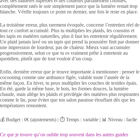
avec des matières superbes et des couleurs parfaitement choisies,
complètement ratés le soir simplement parce que la lumière restait trop
blanche. Vérifie toujours ce point en dernier, une fois le reste en place.
La troisième erreur, plus rarement évoquée, concerne l’entretien réel de
tout ce confort accumulé. Plus tu multiplies les plaids, les coussins et
les tapis en matières naturelles, plus il faut les entretenir régulièrement.
Un plaid jamais lavé ou un tapis qui prend la poussière finit par donner
une impression de lourdeur, pas de chaleur. Mieux vaut accumuler
progressivement, selon ce que tu es vraiment prête à entretenir au
quotidien, plutôt que de tout vouloir d’un coup.
Enfin, dernière erreur que je trouve importante à mentionner : penser le
cocooning comme une ambiance figée, valable toute l’année de la
même façon. En hiver, tu peux multiplier les couches de textiles épais.
En été, garde la même base, le bois, les formes douces, la lumière
chaude, mais allège les plaids et privilégie des matières plus respirantes
comme le lin, pour éviter que ton salon paraisse étouffant dès que les
températures remontent.
💰 Budget : 0€ (ajustements) | ⏱️ Temps : variable | 📊 Niveau : facile
Ce que je trouve qu’on oublie trop souvent dans les autres guides