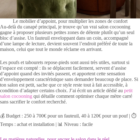
Le mobilier d’appoint, pour multiplier les zones de confort
Au-delà du canapé principal, je trouve qu’un vrai salon cocooning
gagne à proposer plusieurs petites zones de détente plutôt qu’un seul
bloc d’assise. Un fauteuil enveloppant dans un coin, accompagné
d’une lampe de lecture, devient souvent l’endroit préféré de toute la
maison, celui que tout le monde réclame en arrivant.
Les poufs et tabourets repose-pieds sont aussi très utiles, surtout si
l’espace est compté : ils se déplacent facilement, servent d’assise
d’appoint quand des invités passent, et apportent cette sensation
d’enveloppement caractéristique sans demander beaucoup de place. Si
ton salon est petit, sache que ce style reste tout à fait accessible, à
condition d’adapter certains choix. J’ai écrit un article dédié au
petit
salon cocooning
qui détaille comment optimiser chaque mètre carré
sans sacrifier le confort recherché.
💰 Budget : 250 à 700€ pour un fauteuil, 40 à 120€ pour un pouf | ⏱️
Temps : achat et installation | 📊 Niveau : facile
Les matières naturelles, pour ancrer le salon dans le réel