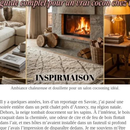
Ambiance chaleureuse et douillette pour un salon cocooning idéal.
Il y a quelques années, lors d’un reportage en Savoie, j’ai passé une
soirée entière dans un petit chalet près d’Annecy, ma région natale.
Dehors, la neige tombait doucement sur les sapins. À l’intérieur, le bois
craquait dans la cheminée, une odeur de cire et de feu de bois flottait
dans l’air, et mes hôtes m’avaient installée dans un fauteuil si profond
que j’avais l’impression de disparaître dedans. Je me souviens m’être