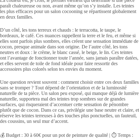
La couleur est, je crois, le premier élément qui détermine si une pièce
paraît chaleureuse ou non, avant même qu’on s’y installe. Les teintes
les plus efficaces pour un salon cocooning se répartissent globalement
en deux familles.
D’un côté, les tons terreux et chauds : le terracotta, le taupe, le
bordeaux, le café. Ces nuances rappellent la terre et le feu, et même si
elles sont parfois plus sombres, elles créent une sensation immédiate de
cocon, presque animale dans son origine. De l’autre côté, les tons
neutres et doux : le crème, le blanc cassé, le beige, le lin. Ces teintes
ont l’avantage de fonctionner toute l’année, sans jamais paraître datées,
et elles servent de toile de fond idéale pour faire ressortir des
accessoires plus colorés selon tes envies du moment.
Une question revient souvent : comment choisir entre ces deux familles
sans se tromper ? Tout dépend de l’orientation et de la luminosité
naturelle de ta pièce. Un salon peu exposé, qui manque déjà de lumière
naturelle, supportera mal des teintes trop sombres sur de grandes
surfaces, qui risqueraient d’accentuer cette sensation de pénombre
plutôt que de cocon. Dans ce cas, privilégie une base neutre et claire, et
réserve les teintes terreuses à des touches plus ponctuelles, un fauteuil,
des coussins, un seul mur d’accent.
💰 Budget : 30 à 60€ pour un pot de peinture de qualité | ⏱️ Temps :