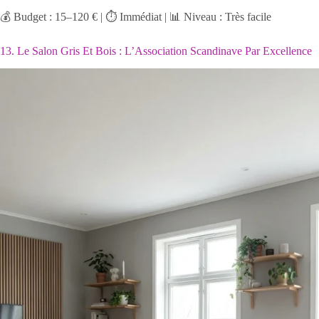
💰 Budget : 15–120 € | ⏱️ Immédiat | 📊 Niveau : Très facile
13. Le Salon Gris Et Bois : L’Association Scandinave Par Excellence