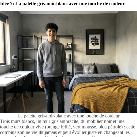
Idée 7: La palette gris-noir-blanc avec une touche de couleur
La palette gris-noir-blanc avec une touche de couleur
Trois murs blancs, un mur gris anthracite, du mobilier noir et une
touche de couleur vive (orange brûlé, vert mousse, bleu pétrole) : cette
combinaison ne vieillit jamais et peut évoluer juste en changeant les