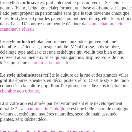
Le style scandinave
est probablement le plus universel. Ses teintes
neutres (blanc, beige, gris clair) forment une base apaisante sur laquelle
l’ado peut projeter sa personnalité sans que le tout devienne chaotique.
C’est le style idéal pour les parents qui ont peur de regretter leurs choix
dans 3 ans. Découvrez comment le décliner dans
une chambre ado
scandinave réussie
.
Le style industriel
plait énormément aux ados qui veulent une
chambre « sérieuse », presque adulte. Métal brossé, bois sombre,
éclairage type atelier c’est une esthétique qui vieillit très bien et qui
convient aussi bien aux filles qu’aux garçons. Inspirez-vous de nos
idées pour une
chambre ado industrielle
.
Le style urbain/street
reflète la culture de la rue et des grandes villes
graffitis épurés, sneakers en déco, posters rétro. C’est le style de l’ado
connectée à la culture pop. Pour l’explorer, consultez nos inspirations
chambre ado urbaine
.
Et si votre ado est attirée par l’environnement et le développement
durable ? La
chambre ado écologique
est une belle façon de conjuguer
valeurs et esthétique matières naturelles, seconde main assumée,
plantes, zéro déchet déco.
Les meubles : investir intelligemment sans se ruiner