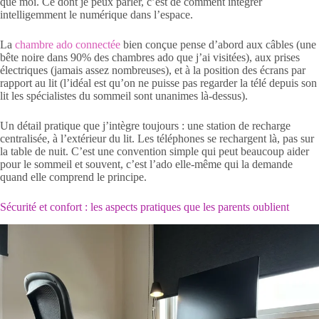
que moi. Ce dont je peux parler, c’est de comment intégrer
intelligemment le numérique dans l’espace.
La
chambre ado connectée
bien conçue pense d’abord aux câbles (une
bête noire dans 90% des chambres ado que j’ai visitées), aux prises
électriques (jamais assez nombreuses), et à la position des écrans par
rapport au lit (l’idéal est qu’on ne puisse pas regarder la télé depuis son
lit les spécialistes du sommeil sont unanimes là-dessus).
Un détail pratique que j’intègre toujours : une station de recharge
centralisée, à l’extérieur du lit. Les téléphones se rechargent là, pas sur
la table de nuit. C’est une convention simple qui peut beaucoup aider
pour le sommeil et souvent, c’est l’ado elle-même qui la demande
quand elle comprend le principe.
Sécurité et confort : les aspects pratiques que les parents oublient