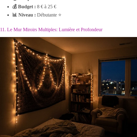
💰 Budget :
8 € à 25 €
📊 Niveau :
Débutante ⭐
11. Le Mur Miroirs Multiples: Lumière et Profondeur