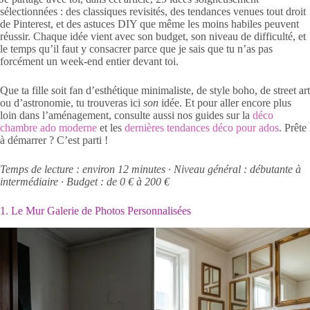
sélectionnées : des classiques revisités, des tendances venues tout droit
de Pinterest, et des astuces DIY que même les moins habiles peuvent
réussir. Chaque idée vient avec son budget, son niveau de difficulté, et
le temps qu’il faut y consacrer parce que je sais que tu n’as pas
forcément un week-end entier devant toi.
Que ta fille soit fan d’esthétique minimaliste, de style boho, de street art
ou d’astronomie, tu trouveras ici
son
idée. Et pour aller encore plus
loin dans l’aménagement, consulte aussi nos guides sur la
déco
chambre ado moderne
et les
dernières tendances déco pour ados
. Prête
à démarrer ? C’est parti !
Temps de lecture : environ 12 minutes · Niveau général : débutante à
intermédiaire · Budget : de 0 € à 200 €
1. Le Mur Galerie de Photos Personnalisées