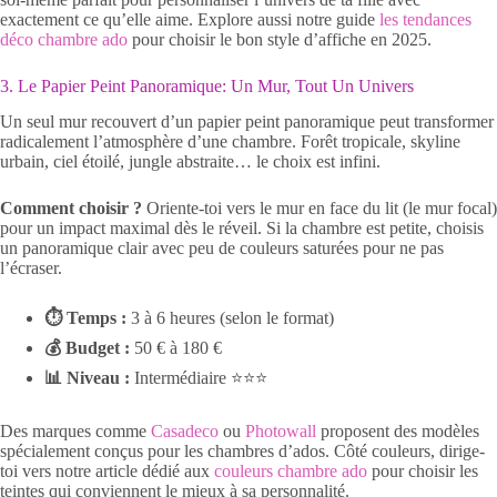
exactement ce qu’elle aime. Explore aussi notre guide
les tendances
déco chambre ado
pour choisir le bon style d’affiche en 2025.
3. Le Papier Peint Panoramique: Un Mur, Tout Un Univers
Un seul mur recouvert d’un papier peint panoramique peut transformer
radicalement l’atmosphère d’une chambre. Forêt tropicale, skyline
urbain, ciel étoilé, jungle abstraite… le choix est infini.
Comment choisir ?
Oriente-toi vers le mur en face du lit (le mur focal)
pour un impact maximal dès le réveil. Si la chambre est petite, choisis
un panoramique clair avec peu de couleurs saturées pour ne pas
l’écraser.
⏱ Temps :
3 à 6 heures (selon le format)
💰 Budget :
50 € à 180 €
📊 Niveau :
Intermédiaire ⭐⭐⭐
Des marques comme
Casadeco
ou
Photowall
proposent des modèles
spécialement conçus pour les chambres d’ados. Côté couleurs, dirige-
toi vers notre article dédié aux
couleurs chambre ado
pour choisir les
teintes qui conviennent le mieux à sa personnalité.