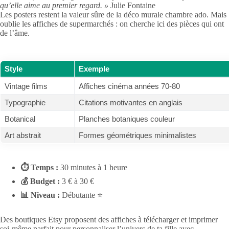
qu’elle aime au premier regard. »
Julie Fontaine
Les posters restent la valeur sûre de la déco murale chambre ado. Mais
oublie les affiches de supermarchés : on cherche ici des pièces qui ont
de l’âme.
Style
Exemple
Vintage films
Affiches cinéma années 70-80
Typographie
Citations motivantes en anglais
Botanical
Planches botaniques couleur
Art abstrait
Formes géométriques minimalistes
⏱ Temps :
30 minutes à 1 heure
💰 Budget :
3 € à 30 €
📊 Niveau :
Débutante ⭐
Des boutiques Etsy proposent des affiches à télécharger et imprimer
soi-même parfait pour personnaliser l’univers de ta fille avec