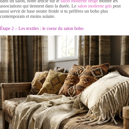
dans un salon, notre article sur le
salon moderne beige
montre les
associations qui tiennent dans la durée. Le
salon moderne gris
peut
aussi servir de base neutre froide si tu préfères un boho plus
contemporain et moins solaire.
Étape 2 – Les textiles : le coeur du salon boho