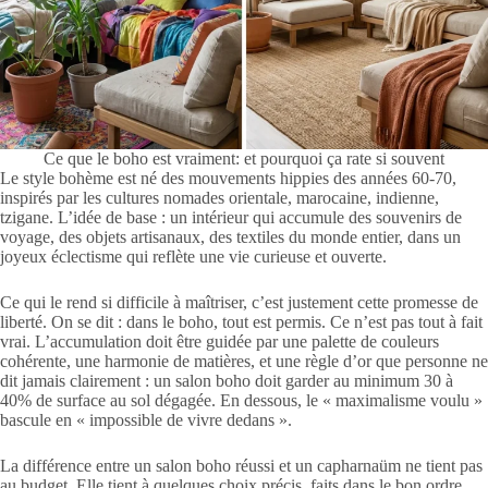
Ce que le boho est vraiment: et pourquoi ça rate si souvent
Le style bohème est né des mouvements hippies des années 60-70,
inspirés par les cultures nomades orientale, marocaine, indienne,
tzigane. L’idée de base : un intérieur qui accumule des souvenirs de
voyage, des objets artisanaux, des textiles du monde entier, dans un
joyeux éclectisme qui reflète une vie curieuse et ouverte.
Ce qui le rend si difficile à maîtriser, c’est justement cette promesse de
liberté. On se dit : dans le boho, tout est permis. Ce n’est pas tout à fait
vrai. L’accumulation doit être guidée par une palette de couleurs
cohérente, une harmonie de matières, et une règle d’or que personne ne
dit jamais clairement : un salon boho doit garder au minimum 30 à
40% de surface au sol dégagée. En dessous, le « maximalisme voulu »
bascule en « impossible de vivre dedans ».
La différence entre un salon boho réussi et un capharnaüm ne tient pas
au budget. Elle tient à quelques choix précis, faits dans le bon ordre.