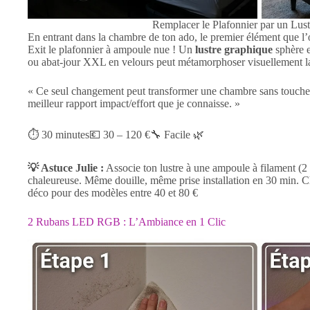
Remplacer le Plafonnier par un Lus
En entrant dans la chambre de ton ado, le premier élément que l’œ
Exit le plafonnier à ampoule nue ! Un
lustre graphique
sphère en
ou abat-jour XXL en velours peut métamorphoser visuellement l
« Ce seul changement peut transformer une chambre sans toucher
meilleur rapport impact/effort que je connaisse. »
⏱ 30 minutes💶 30 – 120 €🔧 Facile 🌿
💡 Astuce Julie :
Associe ton lustre à une ampoule à filament (2
chaleureuse. Même douille, même prise installation en 30 min. 
déco pour des modèles entre 40 et 80 €
2 Rubans LED RGB : L’Ambiance en 1 Clic