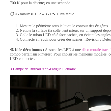
700 K pour la détente) en une seconde.
⏱ 45 minutes💶 12 – 35 €🔧 Ultra facile
Mesure le périmètre sous le lit ou le contour des étagères
Nettoie la surface (la colle tient mieux sur un support dépo
Colle le ruban LED côté face cachée, en évitant les angles
Connecte à l’appli pour créer des scènes : Révision / Déten
🎨 Idée déco bonus :
Associe les LED à une
déco murale travai
combo parfait sur Pinterest. Pour choisir les meilleurs modèles, 
LED connectés.
3 Lampe de Bureau Anti-Fatigue Oculaire