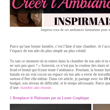
Inspirez-vous de ces ambiances lumineuses pour 
Parce qu’une bonne lumière, c’est l’âme d’une chambre. Je t’ac
l’espace de ton ado du plus simple au plus créatif.
Tu sais ce moment où tu entres dans la chambre de ton ado et tu t
ne sais pas quoi ? »
Souvent, ce n’est pas la couleur des murs ni l
froid et brutal qui écrase toute l’ambiance. Pourtant, la bonne 
banale en un vrai cocon un espace où ton ado a envie de travailler
surtout d’être elle-même. Dans cet article, je partage avec toi
19 
budget, son niveau de difficulté, et le temps nécessaire. Parce que
d’une
chambre ado réussie
.
1 Remplacer le Plafonnier par un Lustre Graphique